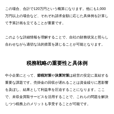
リカバリーアセットサービスの実績
この場合、合計で120万円という概算になります。他にも1,000
経営者が知っておくべきポイントとケーススタディか
万円以上の場合など、それぞれ請求金額に応じた具体例を計算し
ら学ぶ教訓
て予算計画を立てることが重要です。
水産加工品企業における破産手続き事例から学ぶ教
訓（ケーススタディ）
このような詳細情報を理解することで、自社の財務状況と照らし
合わせながら適切な法的措置を講じることが可能となります。
税務戦略の重要性と具体例
中小企業にとって、
節税対策
や
決算対策
は経営の安定に直結する
重要な課題です。売掛金の回収が遅れることは資金繰りに悪影響
を及ぼし、結果として利益率を圧迫することになります。ここ
で、未収金買取サービスを活用することで、これらの問題を解決
しつつ税務上のメリットも享受することが可能です。