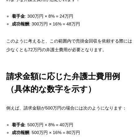
1. 催告書と内容証明郵便による回収手法
着手金
: 300万円 × 8% = 24万円
2. 弁護士を活用した法的手続きによる回収手法
成功報酬
: 300万円 × 16% = 48万円
弁護士費用の実態とその影響要因
このように考えると、この範囲内で売掛金回収を依頼する際には
弁護士費用の内訳詳細
少なくとも72万円の弁護士費用が必要となります。
地域や専門分野による費用相場の違い
請求金額300万円以下の場合の具体的な弁護士費用
請求金額に応じた弁護士費用例
例
（具体的な数字を示す）
請求金額に応じた弁護士費用例（具体的な数字を示
す）
例えば、請求金額が500万円の場合には次のようになります：
税務戦略の重要性と具体例
未収金買取サービスを活用した税務戦略（リカバリ
着手金
: 500万円 × 8% = 40万円
ーアセットサービス）
成功報酬
: 500万円 × 16% = 80万円