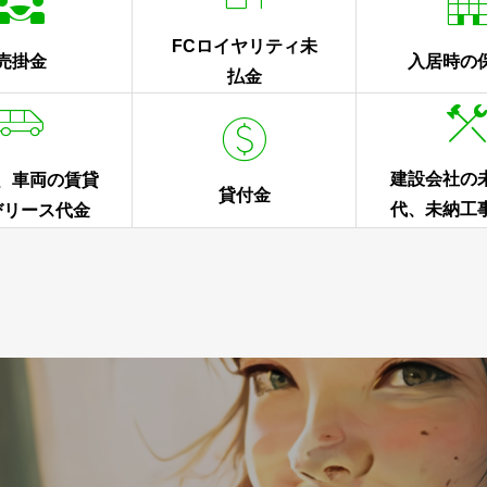

FCロイヤリティ未
売掛金
入居時の
払金


建設会社の
、車両の賃貸
貸付金
代、未納工
びリース代金
工事請負