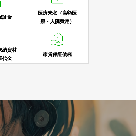

医療未収（高額医
保証金
療・入院費用）


未納資材
家賃保証債権
事代金、
代金